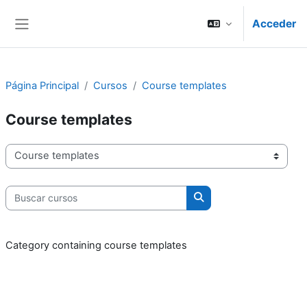
Salta al contenido principal
Acceder
Panel lateral
Página Principal
Cursos
Course templates
Course templates
Categorías
Buscar cursos
Buscar cursos
Category containing course templates